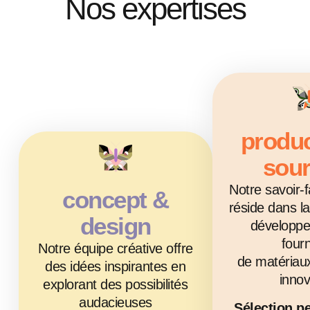
Nos expertises
produc
sour
Notre savoir-f
concept &
réside dans la
design
développe
fourn
Notre équipe créative offre
de matériaux
des idées inspirantes en
innov
explorant des possibilités
audacieuses
Sélection p